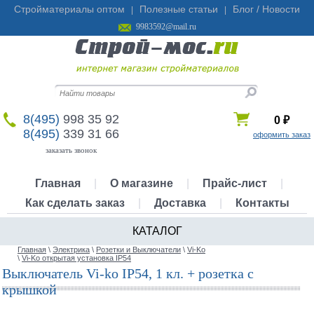
Стройматериалы оптом
Полезные статьи
Блог / Новости
|
|
9983592@mail.ru
8(495)
998 35 92
0
₽
8(495)
339 31 66
оформить заказ
заказать звонок
Главная
|
О магазине
|
Прайс-лист
|
Как сделать заказ
|
Доставка
|
Контакты
КАТАЛОГ
Главная
\
Электрика
\
Розетки и Выключатели
\
Vi-Ko
\
Vi-Ko открытая установка IP54
Выключатель Vi-ko IP54, 1 кл. + розетка с
крышкой