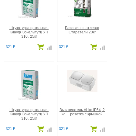
Штукатурка цокольная
Базовая шпатлевка
Кнауф 'Зокельпутц УП
Старатели 20кг
310', 25кг
321
321
₽
₽
Штукатурка цокольная
Выключатель Vi-ko IP54, 2
Кнауф 'Зокельпутц УП
кл. + розетка с крышкой
310', 25кг
321
321
₽
₽