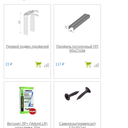
Прямой подвес профилей
Профиль потолочный ПП
60х27х3м
22
117
₽
₽
Ветонит ЛР+ (Vetonit LR)
Саморезы(универсал)
шпатлевка 25кг
3.5x25(1кг)