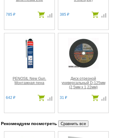
785
385
₽
₽
PENOSIL New Gun.
Диск отрезной
Монтажная пена
универсальный D-125мм
(2,5мм х 1,22мм)
642
31
₽
₽
Рекомендуем посмотреть