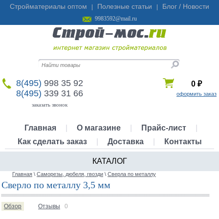
Стройматериалы оптом
Полезные статьи
Блог / Новости
|
|
9983592@mail.ru
8(495)
998 35 92
0
₽
8(495)
339 31 66
оформить заказ
заказать звонок
Главная
|
О магазине
|
Прайс-лист
|
Как сделать заказ
|
Доставка
|
Контакты
КАТАЛОГ
Главная
\
Саморезы, дюбеля, гвозди
\
Сверла по металлу
Сверло по металлу 3,5 мм
Обзор
Отзывы
0