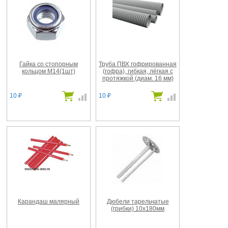
Гайка со стопорным
Труба ПВХ гофрированная
кольцом М14(1шт)
(гофра), гибкая, лёгкая с
протяжкой (диам. 16 мм)
10
10
₽
₽
Карандаш малярный
Дюбели тарельчатые
(грибки) 10х180мм