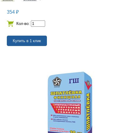
354
₽
Кол-во: