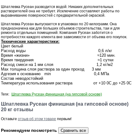
Шпатлевка Русеан разводится водой. Никаких дополнительных
растворителей она не требует. Исключение составляют работы по
выравниванию поверхностей с предварительной окраской.
Шпатлевка Русеан выпускается в упаковках по 20 килограмм. Она
предназначена как для больших объемов строительства, таи и для
ремонта отдельных помещений. Компания Русеан заботится о
потребностях каждого клиента вне зависимости от объема его покупок.
Технические характеристики:
Цвет белый
Расход воды 0,6 л/кг
Время «жизни» ≈120 мин.
Время твердения ≈1 сутки
Расход смеси на 1 мм слоя 1,2 кг/м2
Max толщина слоя раствора за один проход 3 мм
Адгезия к основанию min 0,4 МПа
Состав неводостойкий
Температура использования раствора от +10 0С до +25 0С
Теги:
Шпатлевка Русеан финишная (на гипсовой основе)
Шпатлевка Русеан финишная (на гипсовой основе)
20 кг отзывы
Оставьте
отзыв об этом товаре
первым!
Рекомендуем посмотреть