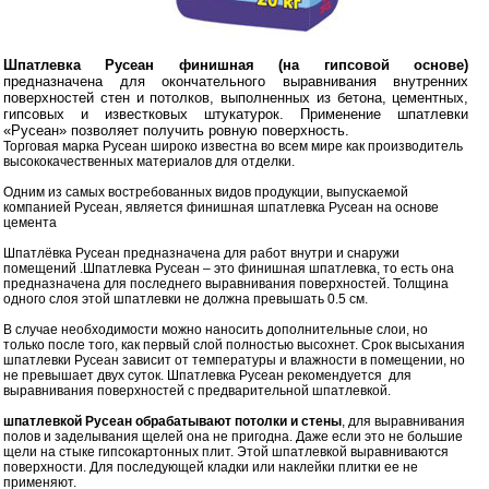
Шпатлевка Русеан финишная (на гипсовой основе)
предназначена для окончательного выравнивания внутренних
поверхностей стен и потолков, выполненных из бетона, цементных,
гипсовых и известковых штукатурок. Применение шпатлевки
«Русеан» позволяет получить ровную поверхность.
Торговая марка Русеан широко известна во всем мире как производитель
высококачественных материалов для отделки.
Одним из самых востребованных видов продукции, выпускаемой
компанией Русеан, является финишная шпатлевка Русеан на основе
цемента
Шпатлёвка Русеан предназначена для работ внутри и снаружи
помещений .Шпатлевка Русеан – это финишная шпатлевка, то есть она
предназначена для последнего выравнивания поверхностей. Толщина
одного слоя этой шпатлевки не должна превышать 0.5 см.
В случае необходимости можно наносить дополнительные слои, но
только после того, как первый слой полностью высохнет. Срок высыхания
шпатлевки Русеан зависит от температуры и влажности в помещении, но
не превышает двух суток. Шпатлевка Русеан рекомендуется для
выравнивания поверхностей с предварительной шпатлевкой.
шпатлевкой Русеан обрабатывают потолки и стены
, для выравнивания
полов и заделывания щелей она не пригодна. Даже если это не большие
щели на стыке гипсокартонных плит. Этой шпатлевкой выравниваются
поверхности. Для последующей кладки или наклейки плитки ее не
применяют.