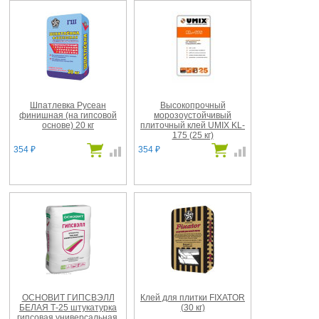
Шпатлевка Русеан
Высокопрочный
финишная (на гипсовой
морозоустойчивый
основе) 20 кг
плиточный клей UMIX KL-
175 (25 кг)
354
354
₽
₽
ОСНОВИТ ГИПСВЭЛЛ
Клей для плитки FIXATOR
БЕЛАЯ Т-25 штукатурка
(30 кг)
гипсовая универсальная,