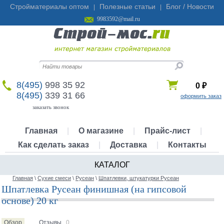
Стройматериалы оптом
Полезные статьи
Блог / Новости
|
|
9983592@mail.ru
8(495)
998 35 92
0
₽
8(495)
339 31 66
оформить заказ
заказать звонок
Главная
|
О магазине
|
Прайс-лист
|
Как сделать заказ
|
Доставка
|
Контакты
КАТАЛОГ
Главная
\
Сухие смеси
\
Русеан
\
Шпатлевки, штукатурки Русеан
Шпатлевка Русеан финишная (на гипсовой
основе) 20 кг
Обзор
Отзывы
0