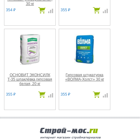
30 кг
354
355
₽
₽
ОСНОВИТ ЭКОНСИЛК
Гипсовая штукатурка
Т-35 шпаклёвка гипсовая
«ВОЛМА-Холст» 30 кг
белая, 20 кг
355
355
₽
₽