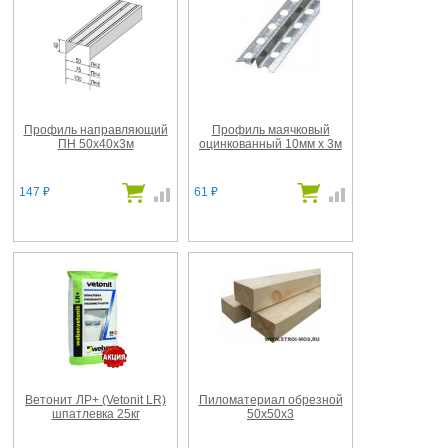
Профиль направляющий
Профиль маячковый
ПН 50х40х3м
оцинкованный 10мм х 3м
147
61
₽
₽
Ветонит ЛР+ (Vetonit LR)
Пиломатериал обрезной
шпатлевка 25кг
50х50х3