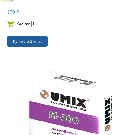
170
₽
Кол-во: