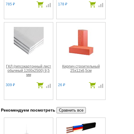
785
178
₽
₽
ГКЛ (гипсокартонный лист
Кирпич строительный
обычный 1200х2500) 9,5
25х12х6,5см
мм
309
26
₽
₽
Рекомендуем посмотреть