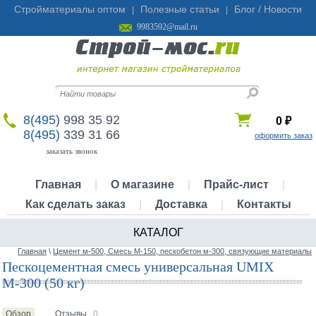
Стройматериалы оптом
Полезные статьи
Блог / Новости
|
|
9983592@mail.ru
8(495)
998 35 92
0
₽
8(495)
339 31 66
оформить заказ
заказать звонок
Главная
|
О магазине
|
Прайс-лист
|
Как сделать заказ
|
Доставка
|
Контакты
КАТАЛОГ
Главная
\
Цемент м-500, Смесь М-150, пескобетон м-300, связующие материалы
Пескоцементная смесь универсальная UMIX
М-300 (50 кг)
Обзор
Отзывы
0