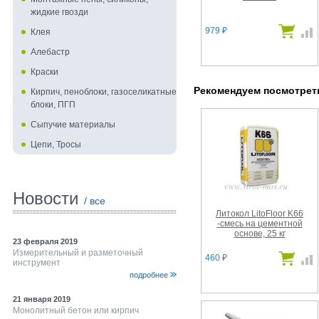
жидкие гвозди
979
Клея
₽
Алебастр
Краски
Рекомендуем посмотре
Кирпич, пеноблоки, газоселикатные
блоки, ПГП
Сыпучие материалы
Цепи, Тросы
Новости
/ все
Литокол LitoFloor K66
-смесь на цементной
основе, 25 кг
23 февраля 2019
Измерительный и разметочный
460
₽
инструмент
подробнее
21 января 2019
Монолитный бетон или кирпич