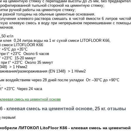
и на цементную стяжку с перепадами высоты до 25 мм, без предварител
профилированной тыльной стороной на цементную стяжку;
литки ручной работы на цементную стяжку;
ки разной толщины на обычные цементные основания.
лучения клеевого раствора смешать в чистой ёмкости 6 литров чистой в
хую клеевую смесь в воду при непрерывном перемешивании с помощью
омочков.
,50 кг/л
и клея 0,24 литра воды на 1 кг сухой смеси LITOFLOOR K66,
хой смеси LITOFLOOR K66
 +5°C до +35°C
при t° +23°C Около 6 часов
t° +23°C 15-20 минут
 при t° +23°C Около 35 минут
1348) > 1 H/мм2
раживания/размораживания (EN 1348) > 1 H/мм2
ым воздействиям через 28 дней после укладки От –30°C до +90°C
а
t° +23°C Через 24 часа
 клеевая смесь на цементной основе
6 - клеевая смесь на цементной основе, 25 кг. отзывы
е
первым!
обрели ЛИТОКОЛ LitoFloor K66 - клеевая смесь на цементной о