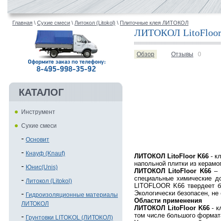
Главная
\
Сухие смеси
\
Литокол (Litokol)
\
Плиточные клея ЛИТОКОЛ
ЛИТОКОЛ LitoFloor K
Обзор
Отзывы
0
КАТАЛОГ
Инструмент
Сухие смеси
Основит
Кнауф (Knauf)
ЛИТОКОЛ LitoFloor K66
- к
напольной плитки из керамо
Юнис(Unis)
ЛИТОКОЛ LitoFloor K66
– 
специальные химические до
Литокол (Litokol)
LITOFLOOR K66 твердеет бе
Экологически безопасен, не
Гидроизоляционные материалы
Области применения
ЛИТОКОЛ
ЛИТОКОЛ LitoFloor K66
- к
том числе большого формата
Грунтовки LITOKOL (ЛИТОКОЛ)