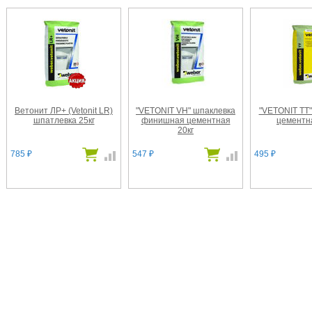
Ветонит ЛР+ (Vetonit LR)
"VETONIT VH" шпаклевка
"VETONIT ТТ"
шпатлевка 25кг
финишная цементная
цементна
20кг
785
547
495
₽
₽
₽