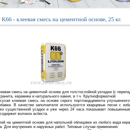
66 - клеевая смесь на цементной основе, 25 кг.
леевая смесь на цементной основе для толстослойной укладки (с переп
гранита, керамики и натурального камня, в т.ч. Крупноформатной
сухая клеевая смесь на основе серого портландцемента улучшенного
бавки. В качестве заполнителя используются кварцевые пески с изб
з существенной усадки и уже через 24 часа показывает повышенные 
 содержит волокон асбеста.
лей на цементной основе для напольной облицовки из любого вида кера
. Для внутренних и наружных работ. Типовые случаи применения: