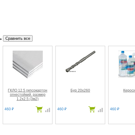
ть
ГКЛО 12.5 гипсокартон
Бур 20х260
Кероси
огнестойкий. размер
1.2х2.5 (3м2)
460
460
460
₽
₽
₽