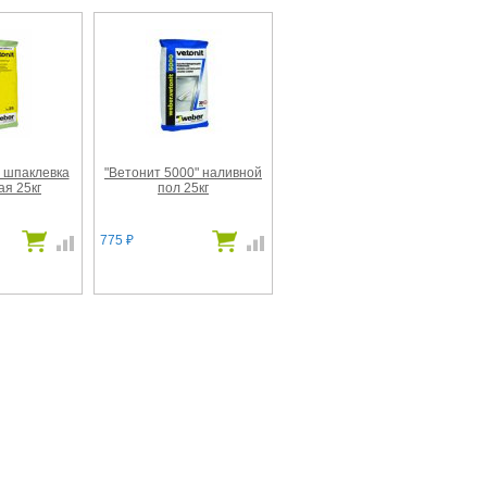
 шпаклевка
"Ветонит 5000" наливной
я 25кг
пол 25кг
775
₽