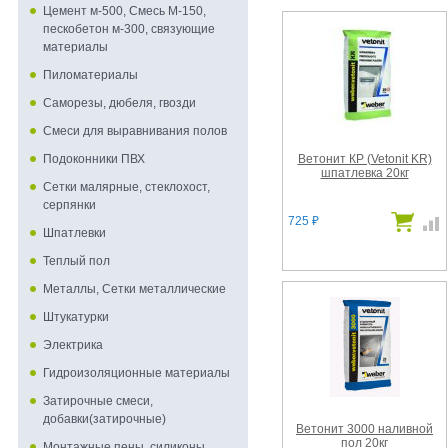
Цемент м-500, Смесь М-150,
пескобетон м-300, связующие
материалы
Пиломатериалы
Саморезы, дюбеля, гвозди
Смеси для выравнивания полов
Ветонит КР (Vetonit KR)
Подоконники ПВХ
шпатлевка 20кг
Сетки малярные, стеклохост,
серпянки
725
₽
Шпатлевки
Теплый пол
Металлы, Сетки металлические
Штукатурки
Электрика
Гидроизоляционные материалы
Затирочные смеси,
добавки(затирочные)
Ветонит 3000 наливной
пол 20кг
Монтажные пены, силиконы,