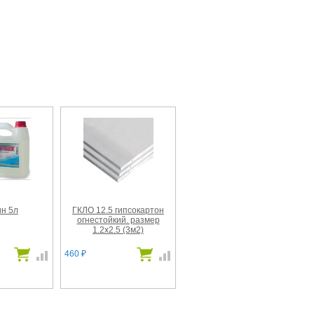
н 5л
ГКЛО 12.5 гипсокартон
огнестойкий. размер
1.2х2.5 (3м2)
460
₽