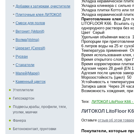
Укладка керамической плитк
Укладка клинкера с сильно 
Добавки к затиркам, очистители
Укладка плитки Котто или п
Укладка керамической плит
Плиточные клея ЛИТОКОЛ
Приготовление клея
Для по
Смеси для полов
LITOFLOOR K66. Всыпать су
однородного раствора без к
Ветонит (Vetonit)
Цвет Серый
Удельная объёмная масса 1
Волма(Volma)
Пропорции при приготовлени
6 литров воды на 25 кг су
Церезит (Ceresit)
Температура применения От
Время использования клея, 
Русеан
Время открытого слоя, при 
Время корректировки плитки
Старатели
Адгезия через 28 дней (EN 
Адгезия после циклов замо
Мапей(Mapei)
Морозостойкость (цикл) 50
Каменный цветок
Устойчивость к температурн
Затирка швов Через 24 час
Утеплители
Возможность хождения, при 
Гипсокартон
Теги:
ЛИТОКОЛ LitoFloor K66 -
Подвесы,крабы, профили, тяги,
ЛИТОКОЛ LitoFloor K6
уголки, маячки
Оставьте
отзыв об этом товар
Фанера
Бетоноконтакт, грунтовки
Покупатели, которые при