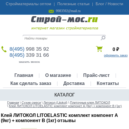
Стройматериалы оптом
Полезные статьи
Блог / Новости
|
|
9983592@mail.ru
8(495)
998 35 92
0
₽
8(495)
339 31 66
оформить заказ
заказать звонок
Главная
|
О магазине
|
Прайс-лист
|
Как сделать заказ
|
Доставка
|
Контакты
КАТАЛОГ
Главная
\
Сухие смеси
\
Литокол (Litokol)
\
Плиточные клея ЛИТОКОЛ
\
Клей ЛИТОКОЛ LITOELASTIC комплект компонет А (9кг) + компонент В (1кг)
Клей ЛИТОКОЛ LITOELASTIC комплект компонет А
(9кг) + компонент В (1кг) отзывы