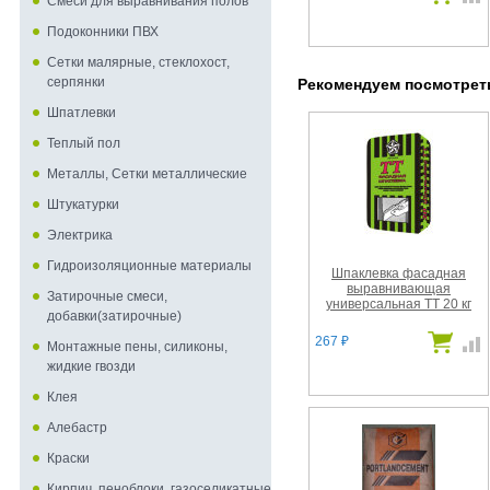
Смеси для выравнивания полов
Подоконники ПВХ
Сетки малярные, стеклохост,
серпянки
Рекомендуем посмотре
Шпатлевки
Теплый пол
Металлы, Сетки металлические
Штукатурки
Электрика
Гидроизоляционные материалы
Шпаклевка фасадная
выравнивающая
Затирочные смеси,
универсальная ТТ 20 кг
добавки(затирочные)
267
₽
Монтажные пены, силиконы,
жидкие гвозди
Клея
Алебастр
Краски
Кирпич, пеноблоки, газоселикатные