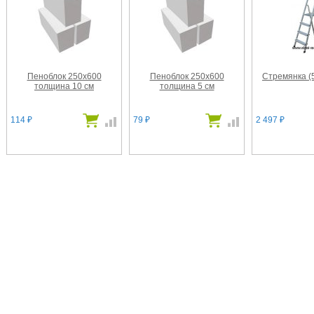
Пеноблок 250х600
Пеноблок 250х600
Стремянка (5
толщина 10 см
толщина 5 см
114
79
2 497
₽
₽
₽