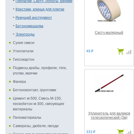
Перчатки, Скотч, Лопаты, Веники
Крестики, клинья для плитки
Режущий инструмент
Бетономешалка
Скотч малярный
Электроды
Сухие смеси
49
Утеплители
₽
Гипсокартон
Подвесы,крабы, профили, тяги,
уголки, маячки
Фанера
Бетоноконтакт, грунтовки
Цемент м-500, Смесь М-150,
пескобетон м-300, связующие
материалы
Удлинитель для валиков
телескопический (3м)
Пиломатериалы
Саморезы, дюбеля, гвозди
333
₽