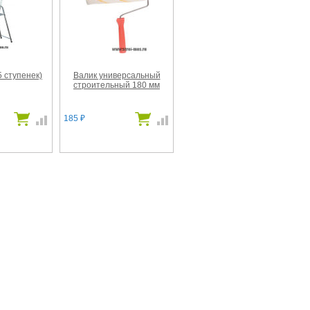
 ступенек)
Валик универсальный
строительный 180 мм
185
₽