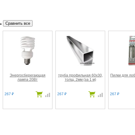
ть
Энергосберегающая
труба профильная 60х30,
Пилки для лоб
лампа 20Вт
толщ. 2мм (за 1 м)
267
267
267
₽
₽
₽