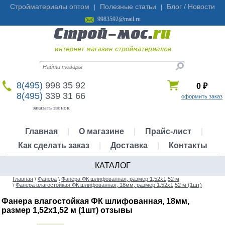
Стройматериалы оптом
Полезные статьи
Блог / Новости
|
|
9983592@mail.ru
8(495)
998 35 92
0
₽
8(495)
339 31 66
оформить заказ
заказать звонок
Главная
|
О магазине
|
Прайс-лист
|
Как сделать заказ
|
Доставка
|
Контакты
КАТАЛОГ
Главная
\
Фанера
\
Фанера ФК шлифованная, размер 1,52х1,52 м
\
Фанера влагостойкая ФК шлифованная, 18мм, размер 1,52х1,52 м (1шт)
Фанера влагостойкая ФК шлифованная, 18мм,
размер 1,52х1,52 м (1шт) отзывы