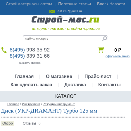
Стройматериалы оптом
Полезные статьи
Блог / Новости
|
|
9983592@mail.ru
8(495)
998 35 92
0
₽
8(495)
339 31 66
оформить заказ
заказать звонок
Главная
|
О магазине
|
Прайс-лист
|
Как сделать заказ
|
Доставка
|
Контакты
КАТАЛОГ
Главная
\
Инструмент
\
Режущий инструмент
Диск (УКР-ДИАМАНТ) Турбо 125 мм
Обзор
Отзывы
0