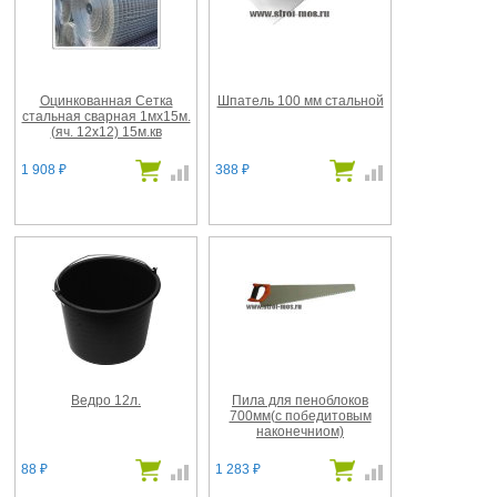
Оцинкованная Сетка
Шпатель 100 мм стальной
стальная сварная 1мх15м.
(яч. 12х12) 15м.кв
1 908
388
₽
₽
Ведро 12л.
Пила для пеноблоков
700мм(с победитовым
наконечниом)
88
1 283
₽
₽