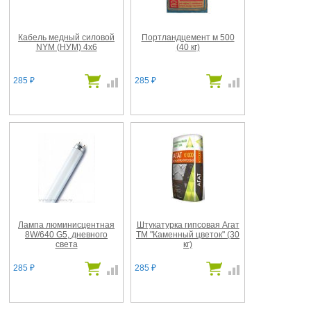
Кабель медный силовой
Портландцемент м 500
NYM (НУМ) 4х6
(40 кг)
285
285
₽
₽
Лампа люминисцентная
Штукатурка гипсовая Агат
8W/640 G5, дневного
ТМ "Каменный цветок" (30
света
кг)
285
285
₽
₽