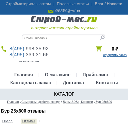
Стройматериалы оптом
Полезные статьи
Блог / Новости
|
|
9983592@mail.ru
8(495)
998 35 92
0
₽
8(495)
339 31 66
оформить заказ
заказать звонок
Главная
|
О магазине
|
Прайс-лист
|
Как сделать заказ
|
Доставка
|
Контакты
КАТАЛОГ
Главная
\
Саморезы, дюбеля, гвозди
\
Буры SDS+, Коронки
\
Бур 25х600
Бур 25х600 отзывы
Обзор
Отзывы
0