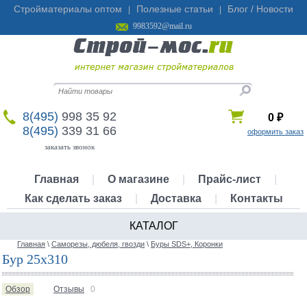
Стройматериалы оптом
Полезные статьи
Блог / Новости
|
|
9983592@mail.ru
8(495)
998 35 92
0
₽
8(495)
339 31 66
оформить заказ
заказать звонок
Главная
|
О магазине
|
Прайс-лист
|
Как сделать заказ
|
Доставка
|
Контакты
КАТАЛОГ
Главная
\
Саморезы, дюбеля, гвозди
\
Буры SDS+, Коронки
Бур 25х310
Обзор
Отзывы
0