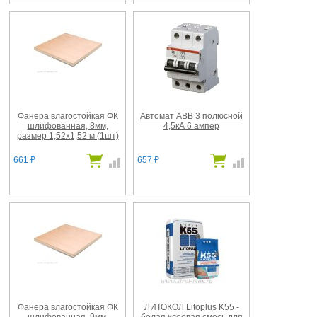
Фанера влагостойкая ФК
Автомат ABB 3 полюсной
шлифованная, 8мм,
4,5кА 6 ампер
размер 1,52х1,52 м (1шт)
661
657
₽
₽
Фанера влагостойкая ФК
ЛИТОКОЛ Litoplus K55 -