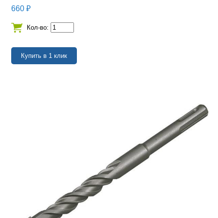
660
₽
Кол-во: