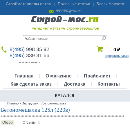
Стройматериалы оптом
Полезные статьи
Блог / Новости
|
|
9983592@mail.ru
8(495)
998 35 92
0
₽
8(495)
339 31 66
оформить заказ
заказать звонок
Главная
|
О магазине
|
Прайс-лист
|
Как сделать заказ
|
Доставка
|
Контакты
КАТАЛОГ
Главная
\
Инструмент
\
Бетономешалка
Бетономешалка 125л (220в)
Обзор
Отзывы
0