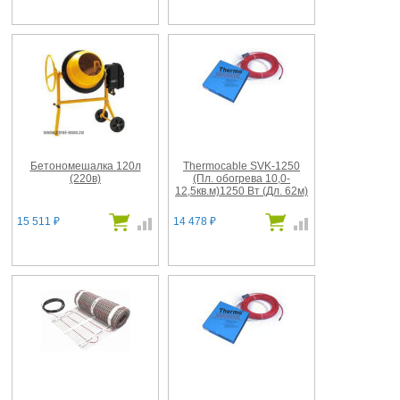
Бетономешалка 120л
Thermocable SVK-1250
(220в)
(Пл. обогрева 10,0-
12,5кв.м)1250 Вт (Дл. 62м)
15 511
14 478
₽
₽