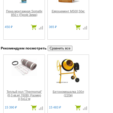
Пена монтажная Somafix
Евроцемент М500,50кг.
850 г (Проф Зима)
450
365
₽
₽
Рекомендуем посмотреть
Теплый пол "Thermomat"
Бетономешалка 100л
(6,0 кв.м) 760Вт Размер
(220в)
0,5x12 м
15 390
15 483
₽
₽