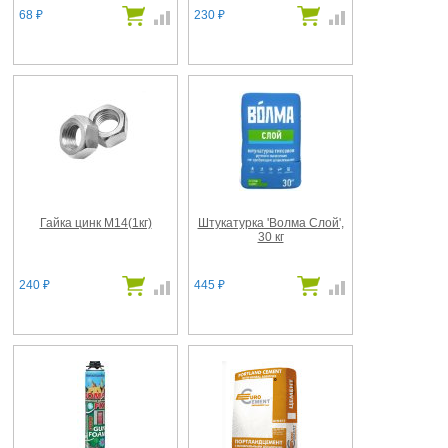
68
230
₽
₽
Гайка цинк М14(1кг)
Штукатурка 'Волма Слой',
30 кг
240
445
₽
₽