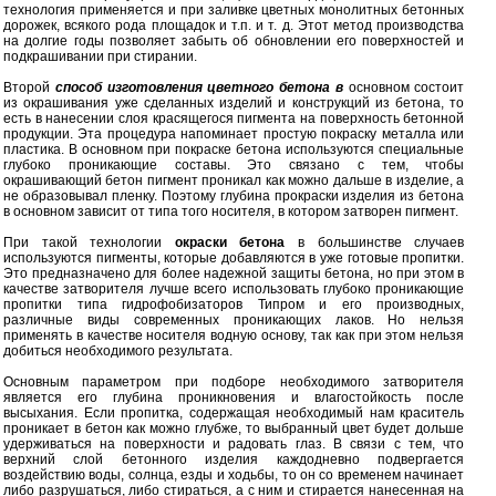
технология применяется и при заливке цветных монолитных бетонных
дорожек, всякого рода площадок и т.п. и т. д. Этот метод производства
на долгие годы позволяет забыть об обновлении его поверхностей и
подкрашивании при стирании.
Второй
способ изготовления цветного бетона в
основном состоит
из окрашивания уже сделанных изделий и конструкций из бетона, то
есть в нанесении слоя красящегося пигмента на поверхность бетонной
продукции. Эта процедура напоминает простую покраску металла или
пластика. В основном при покраске бетона используются специальные
глубоко проникающие составы. Это связано с тем, чтобы
окрашивающий бетон пигмент проникал как можно дальше в изделие, а
не образовывал пленку. Поэтому глубина прокраски изделия из бетона
в основном зависит от типа того носителя, в котором затворен пигмент.
При такой технологии
окраски бетона
в большинстве случаев
используются пигменты, которые добавляются в уже готовые пропитки.
Это предназначено для более надежной защиты бетона, но при этом в
качестве затворителя лучше всего использовать глубоко проникающие
пропитки типа гидрофобизаторов Типром и его производных,
различные виды современных проникающих лаков. Но нельзя
применять в качестве носителя водную основу, так как при этом нельзя
добиться необходимого результата.
Основным параметром при подборе необходимого затворителя
является его глубина проникновения и влагостойкость после
высыхания. Если пропитка, содержащая необходимый нам краситель
проникает в бетон как можно глубже, то выбранный цвет будет дольше
удерживаться на поверхности и радовать глаз. В связи с тем, что
верхний слой бетонного изделия каждодневно подвергается
воздействию воды, солнца, езды и ходьбы, то он со временем начинает
либо разрушаться, либо стираться, а с ним и стирается нанесенная на