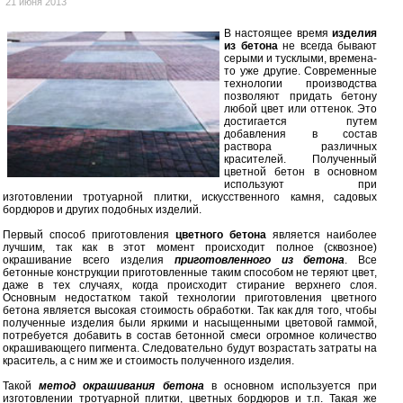
21 июня 2013
В настоящее время
изделия
из бетона
не всегда бывают
серыми и тусклыми, времена-
то уже другие. Современные
технологии производства
позволяют придать бетону
любой цвет или оттенок. Это
достигается путем
добавления в состав
раствора различных
красителей. Полученный
цветной бетон в основном
используют при
изготовлении тротуарной плитки, искусственного камня, садовых
бордюров и других подобных изделий.
Первый способ приготовления
цветного бетона
является наиболее
лучшим, так как в этот момент происходит полное (сквозное)
окрашивание всего изделия
приготовленного из бетона
. Все
бетонные конструкции приготовленные таким способом не теряют цвет,
даже в тех случаях, когда происходит стирание верхнего слоя.
Основным недостатком такой технологии приготовления цветного
бетона является высокая стоимость обработки. Так как для того, чтобы
полученные изделия были яркими и насыщенными цветовой гаммой,
потребуется добавить в состав бетонной смеси огромное количество
окрашивающего пигмента. Следовательно будут возрастать затраты на
краситель, а с ним же и стоимость полученного изделия.
Такой
метод окрашивания бетона
в основном используется при
изготовлении тротуарной плитки, цветных бордюров и т.п. Такая же