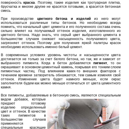
поверхность
краска
. Поэтому, такие изделия как тротуарная плитка,
брусчатка и многие другие не красятся готовыми, а красится бетонная
смесь.
При производстве
цветного бетона и изделий
из него могут
использоваться различные типы бетонов. Но необходимо всегда
помнить, что начальный цвет цемента и его полученного состава очень
сильно влияет на получаемый оттенок изделия, изготовленного из
цветного бетона. Надо знать, что серый цвет выбранного цемента в
большинстве случаев снижает насыщенность получаемого цвета,
загрязняет оттенок. Поэтому для получения яркой палитры красок
необходимо использовать именно белый цемент.
В современных условиях уровень чистоты и насыщенности цвета
достигается не только за счет белого бетона, но так, же и зависит от
выбранного пигмента. Когда в бетон добавляется
пигмент
, то он
окрашивает в основном цементный камень, покрывая его тонким слоем
пигментных частиц. Под влиянием каких-то внешних факторов с
течением времени затворитель обнажается, тем самым изменяя свой
оттенок. Изменение цвета будет намного меньше, если окрас
заполнителя будем как можно меньше отличаться от цвета цементного
камня.
Все пигменты, добавляемые в бетонную смесь, являются специальным
видом добавок, которые
придают готовому
изделию определенный
цвет и оттенок. В качестве
таких пигментов в
большинстве случаев
применяются
специальные красящие